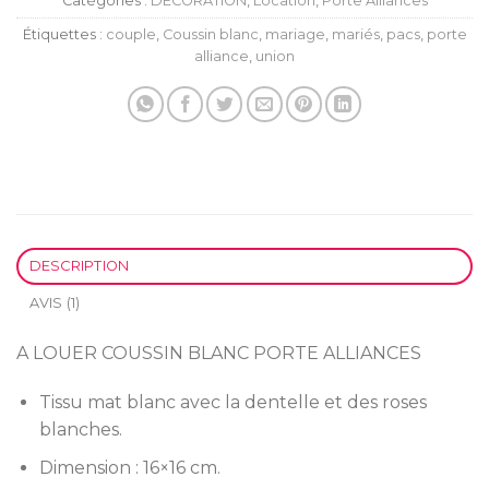
Catégories :
DÉCORATION
,
Location
,
Porte Alliances
Étiquettes :
couple
,
Coussin blanc
,
mariage
,
mariés
,
pacs
,
porte
alliance
,
union
DESCRIPTION
AVIS (1)
A LOUER COUSSIN BLANC PORTE ALLIANCES
Tissu mat blanc avec la dentelle et des roses
blanches.
Dimension : 16×16 cm.