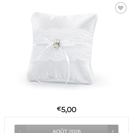
Ajouter
à la liste
d’envies
5,00
€
AOÛT
2026