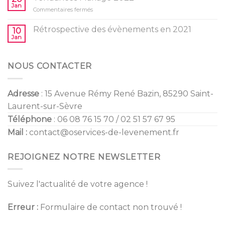
/
Jan
vos
sur
Commentaires fermés
Gender
enfants
Tendances
Reveal
Mariage
Rétrospective des évènements en 2021
10
2022
Jan
NOUS CONTACTER
Adresse
: 15 Avenue Rémy René Bazin, 85290 Saint-
Laurent-sur-Sèvre
Téléphone
: 06 08 76 15 70 / 02 51 57 67 95
Mail :
contact@oservices-de-levenement.fr
REJOIGNEZ NOTRE NEWSLETTER
Suivez l'actualité de votre agence !
Erreur :
Formulaire de contact non trouvé !