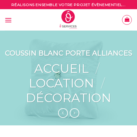
Skip
RÉALISONS ENSEMBLE VOTRE PROJET ÉVÈNEMENTIEL...
to
content
COUSSIN BLANC PORTE ALLIANCES
ACCUEIL
/
LOCATION
/
DÉCORATION