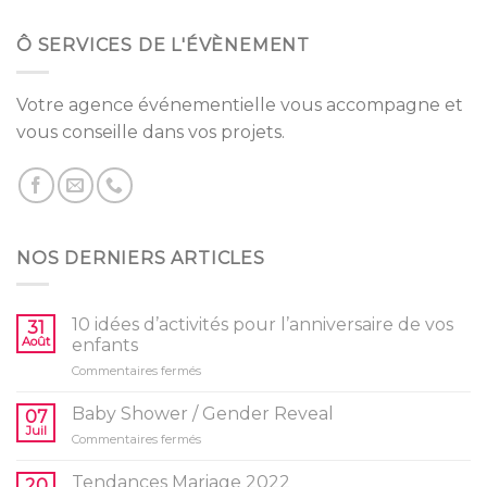
Ô SERVICES DE L'ÉVÈNEMENT
Votre agence événementielle vous accompagne et
vous conseille dans vos projets.
NOS DERNIERS ARTICLES
10 idées d’activités pour l’anniversaire de vos
31
Août
enfants
sur
Commentaires fermés
10
idées
Baby Shower / Gender Reveal
07
d’activités
Juil
sur
Commentaires fermés
pour
Baby
l’anniversaire
Shower
Tendances Mariage 2022
de
20