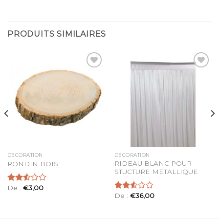
PRODUITS SIMILAIRES
Ajouter
Ajouter
à la
à la
liste
liste
d’envies
d’envies
DÉCORATION
DÉCORATION
RIDEAU BLANC POUR
RONDIN BOIS
STUCTURE METALLIQUE
De :
€
3,00
Note
De :
€
36,00
2.54
Note
sur 5
2.55
sur 5