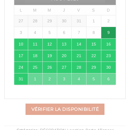
L
M
M
J
V
S
D
27
28
29
30
31
1
2
3
4
5
6
7
8
9
10
11
12
13
14
15
16
17
18
19
20
21
22
23
24
25
26
27
28
29
30
31
1
2
3
4
5
6
VÉRIFIER LA DISPONIBILITÉ