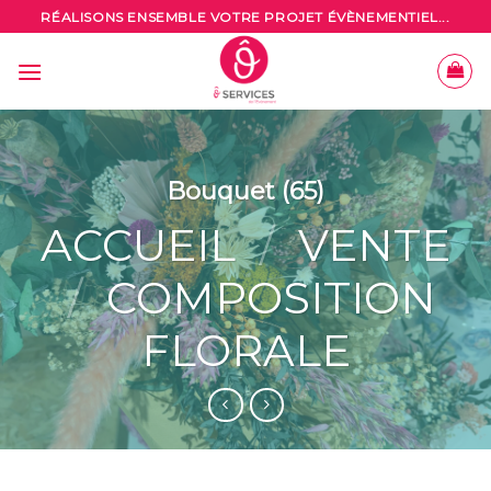
Skip
RÉALISONS ENSEMBLE VOTRE PROJET ÉVÈNEMENTIEL...
to
content
Bouquet (65)
ACCUEIL
/
VENTE
/
COMPOSITION
FLORALE