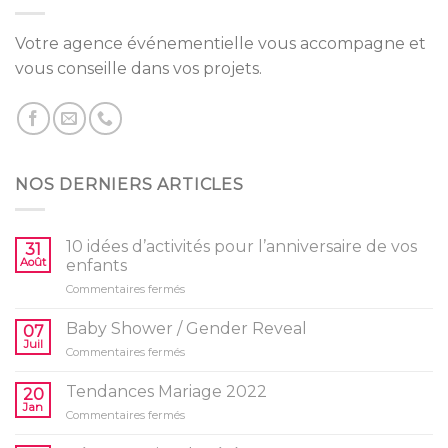
Votre agence événementielle vous accompagne et
vous conseille dans vos projets.
NOS DERNIERS ARTICLES
10 idées d’activités pour l’anniversaire de vos
31
Août
enfants
sur
Commentaires fermés
10
idées
Baby Shower / Gender Reveal
07
d’activités
Juil
sur
Commentaires fermés
pour
Baby
l’anniversaire
Shower
Tendances Mariage 2022
de
20
/
Jan
vos
sur
Commentaires fermés
Gender
enfants
Tendances
Reveal
Mariage